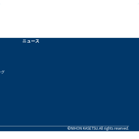
ニュース
ング
©NIHON KASETSU.All rights reserved.