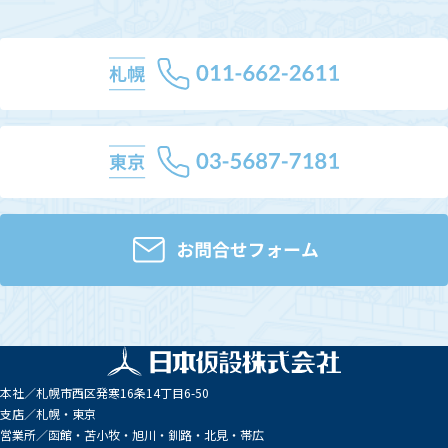
本社／
札幌市西区発寒16条14丁目6-50
支店／
札幌・東京
営業所／
函館・苫小牧・旭川・釧路・北見・帯広