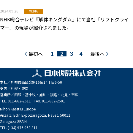
2024.09.26
MEDIA
NHK総合テレビ『解体キングダム』にて当社「リフトクライ
マー」の現場が紹介されました。
最初へ
最後へ
1
2
3
4
本社／
札幌市西区発寒16条14丁目6-50
支店／
札幌・東京
営業所／
函館・苫小牧・旭川・釧路・北見・帯広
TEL. 011-662-2611 FAX. 011-662-2501
Nihon Kasetsu Europe
Ariza 1, Edif. Expozaragoza, Nave 1 50011
Zaragoza SPAIN
TEL. (+34) 976 068 311