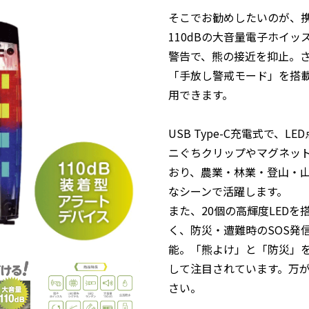
そこでお勧めしたいのが、携帯
110dBの大音量電子ホイッ
警告で、熊の接近を抑止。
「手放し警戒モード」を搭
用できます。
USB Type-C充電式で、
ニぐちクリップやマグネッ
おり、農業・林業・登山・
なシーンで活躍します。
また、20個の高輝度LED
く、防災・遭難時のSOS発
能。「熊よけ」と「防災」
して注目されています。万
さい。