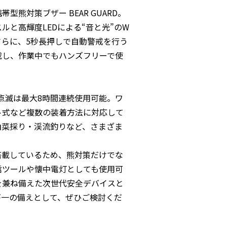
型熊対策ブザー BEAR GUARD。
スルと高輝度LEDによる“音と光”のW
さらに、5秒長押しで自動警戒を行う
載し、作業中でもハンズフリーで使
LED点滅は最大8時間連続使用可能。ワ
ト式など複数の装着方法に対応して
山菜採り・渓流釣りなど、さまざま
を搭載しているため、熊対策だけでな
信ツールや懐中電灯としても使用可
を兼ね備えた次世代安全デバイスと
が一の備えとして、ぜひご検討くだ