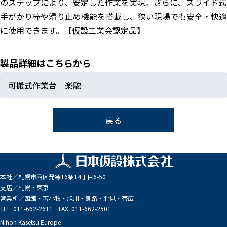
のステップにより、安定した作業を実現。さらに、スライド式
手がかり棒や滑り止め機能を搭載し、狭い現場でも安全・快適
に使用できます。【仮設工業会認定品】
製品詳細はこちらから
可搬式作業台 楽駝
戻る
本社／
札幌市西区発寒16条14丁目6-50
支店／
札幌・東京
営業所／
函館・苫小牧・旭川・釧路・北見・帯広
TEL. 011-662-2611 FAX. 011-662-2501
Nihon Kasetsu Europe