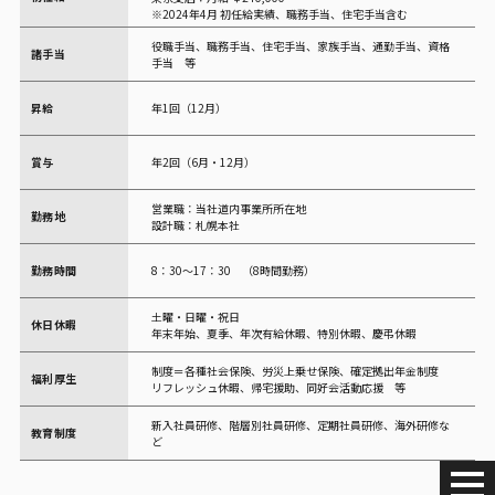
※2024年4月 初任給実績、職務手当、住宅手当含む
役職手当、職務手当、住宅手当、家族手当、通勤手当、資格
諸手当
手当 等
昇給
年1回（12月）
賞与
年2回（6月・12月）
営業職：当社道内事業所所在地
勤務地
設計職：札幌本社
勤務時間
8：30～17：30 （8時間勤務）
土曜・日曜・祝日
休日休暇
年末年始、夏季、年次有給休暇、特別休暇、慶弔休暇
制度＝各種社会保険、労災上乗せ保険、確定拠出年金制度
福利厚生
リフレッシュ休暇、帰宅援助、同好会活動応援 等
新入社員研修、階層別社員研修、定期社員研修、海外研修な
教育制度
ど