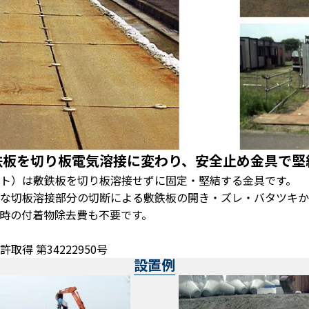
鉄板を切り板電気溶接に変わり、安全止め金具で堅
ト）は敷鉄板を切り板溶接せずに固定・堅結する金具です。
な切板溶接部分の切断による敷鉄板の開き・ズレ・バタツキか
時の付着物除去費も不要です。
得 第34222950号
設置例