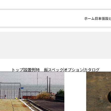
ホーム
日本仮設
トップ
設置例
特 長
スペック
オプション
カタログ