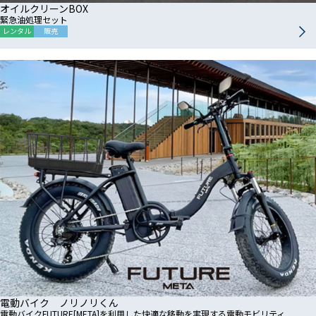
オイルクリーンBOX
緊急油処理セット
レンタル
販売
電動バイク ノリノリくん
電動バイクFUTURE[META]を利用した快適な移動を実現する電動モビリティ