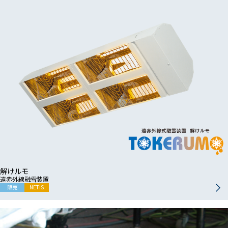
解けルモ
遠赤外線融雪装置
販売
NETIS