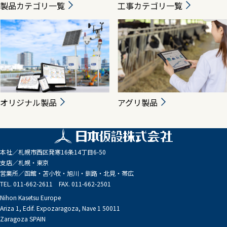
製品カテゴリ一覧
工事カテゴリ一覧
オリジナル製品
アグリ製品
本社／
札幌市西区発寒16条14丁目6-50
支店／
札幌・東京
営業所／
函館・苫小牧・旭川・釧路・北見・帯広
TEL. 011-662-2611 FAX. 011-662-2501
Nihon Kasetsu Europe
Ariza 1, Edif. Expozaragoza, Nave 1 50011
Zaragoza SPAIN