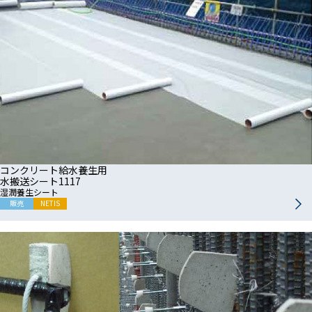
コンクリート給水養生用
水搬送シート1117
湿潤養生シート
販売
NETIS