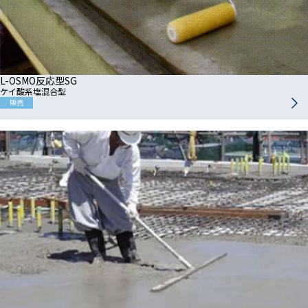
L-OSMO反応型SG
ケイ酸系塩混合型
販売