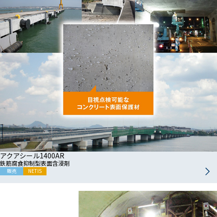
アクアシール1400AR
鉄筋腐食抑制型表面含浸剤
販売
NETIS