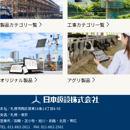
製品カテゴリ一覧
工事カテゴリ一覧
オリジナル製品
アグリ製品
本社／
札幌市西区発寒16条14丁目6-50
支店／
札幌・東京
営業所／
函館・苫小牧・旭川・釧路・北見・帯広
TEL. 011-662-2611 FAX. 011-662-2501