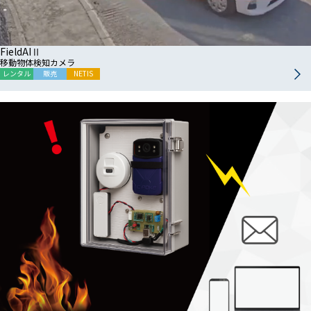
FieldAIⅡ
移動物体検知カメラ
レンタル
販売
NETIS