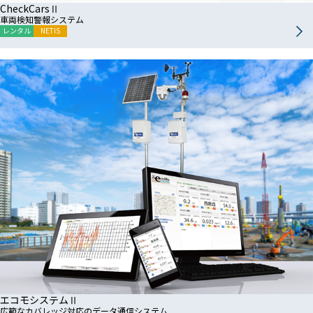
CheckCarsⅡ
車両検知警報システム
レンタル
NETIS
エコモシステムⅡ
広範なカバレッジ対応のデータ通信システム