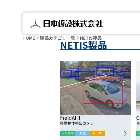
HOME
製品カテゴリ一覧
NETIS製品
NETIS製品
C
FieldAIⅡ
車
移動物体検知カメラ
レンタル
販売
NETIS