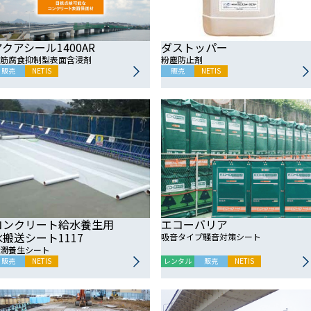
ダストッパー
アクアシール1400AR
粉塵防止剤
筋腐食抑制型表面含浸剤
販売
NETIS
販売
NETIS
コンクリート給水養生用
エコーバリア
水搬送シート1117
吸音タイプ騒音対策シート
潤養生シート
販売
NETIS
レンタル
販売
NETIS