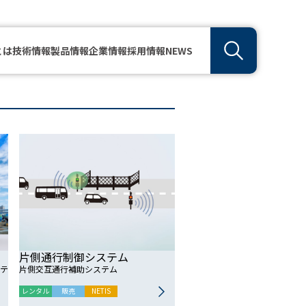
とは
技術情報
製品情報
企業情報
採用情報
NEWS
片側通行制御システム
テ
片側交互通行補助システム
レンタル
販売
NETIS