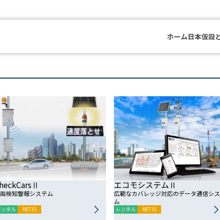
ホーム
日本仮設
heckCarsⅡ
エコモシステムⅡ
両検知警報システム
広範なカバレッジ対応のデータ通信シス
ム
レンタル
NETIS
レンタル
NETIS