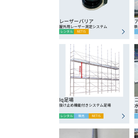
レーザーバリア
屋外用レーザー測定システム
鉄
レンタル
NETIS
Iq足場
抜け止め機能付きシステム足場
湿
レンタル
販売
NETIS