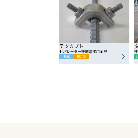
テツカブト
建
セパレーター鉄筋溶接用金具
販売
NETIS