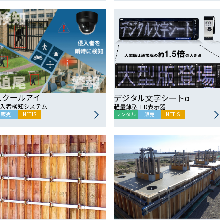
スクールアイ
デジタル文字シートα
入者検知システム
軽量薄型LED表示器
販売
NETIS
レンタル
販売
NETIS