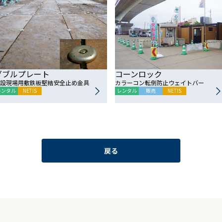
ダブルプレート
コーンロック
設現場用敷鉄板堅結安全止め金具
カラーコン転倒防止ウェイトバー
レンタル
NETIS
レンタル
販売
NETIS
戻る