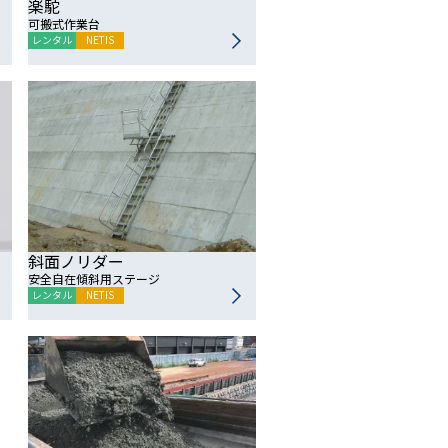
楽駝
可搬式作業台
レンタル
NETIS
斜面ノリダー
安全自在傾斜用ステージ
レンタル
NETIS