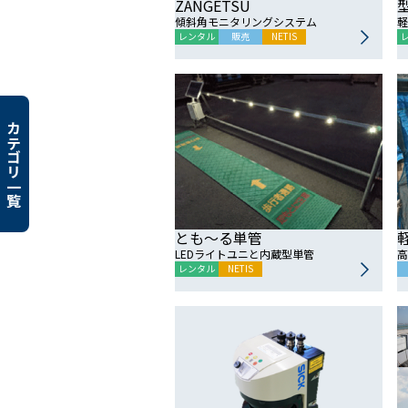
ZANGETSU
傾斜角モニタリングシステム
軽
レンタル
販売
NETIS
カテゴリ一覧
とも～る単管
LEDライトユニと内蔵型単管
高
レンタル
NETIS