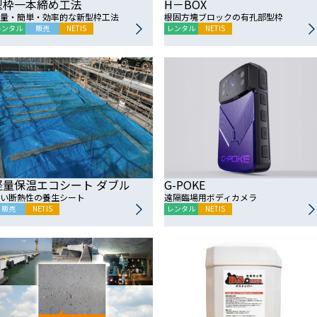
型枠一本締め工法
H－BOX
量・簡単・効率的な新型枠工法
根固方塊ブロックの有孔部型枠
レンタル
販売
NETIS
レンタル
NETIS
軽量保温エコシート ダブル
G-POKE
い断熱性の養生シート
遠隔臨場用ボディカメラ
販売
NETIS
レンタル
NETIS