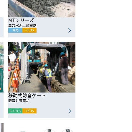
MTシリーズ
高含水泥土改良剤
販売
NETIS
移動式防音ゲート
騒音対策商品
レンタル
NETIS