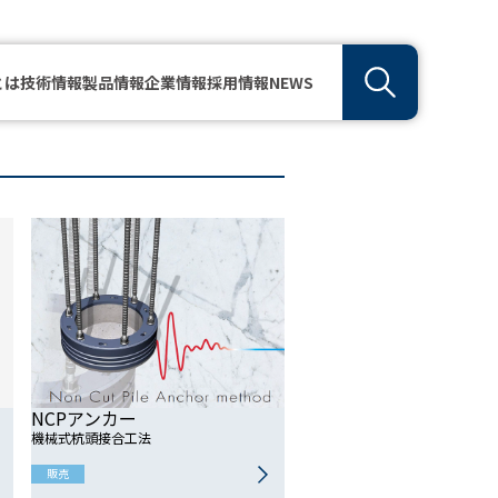
とは
技術情報
製品情報
企業情報
採用情報
NEWS
NCPアンカー
機械式杭頭接合工法
販売