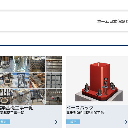
ホーム
日本仮設
建築基礎工事一覧
ベースパック
築基礎工事一覧
露出型弾性固定柱脚工法
販売
販売