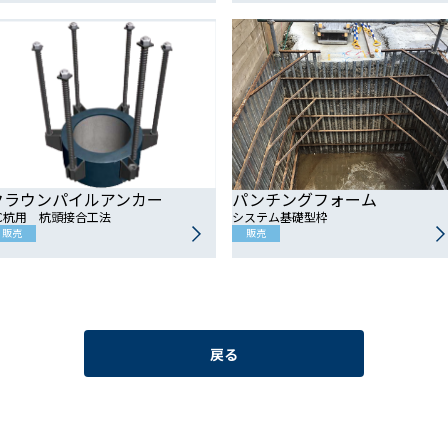
パンチングフォーム
クラウンパイルアンカー
システム基礎型枠
C杭用 杭頭接合工法
販売
販売
戻る