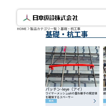
HOME
製品カテゴリ一覧
基礎・杭工事
基礎・杭工事
パッチン-Ieye（アイ）
ワイヤーメッシュφ6の重ね継手の規定値
建
を確保するスペーサー
販売