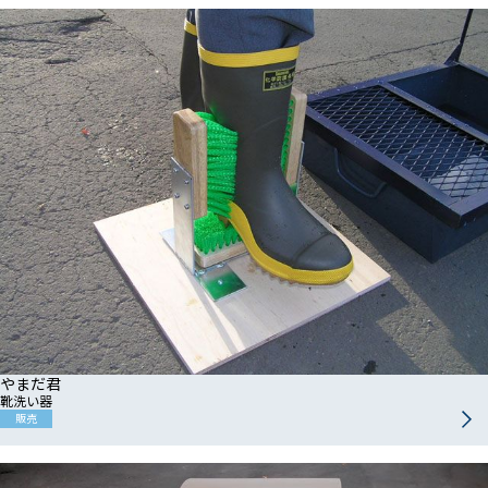
やまだ君
靴洗い器
販売