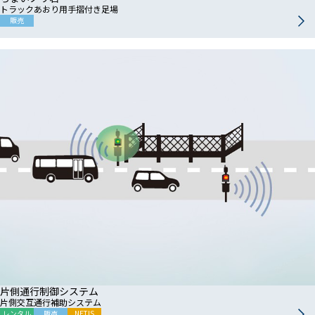
トラックあおり用手摺付き足場
販売
片側通行制御システム
片側交互通行補助システム
レンタル
販売
NETIS