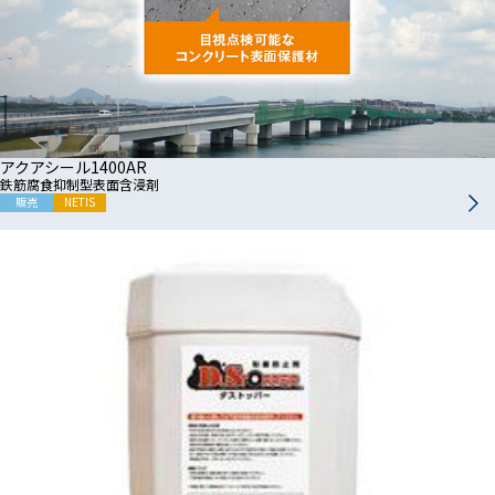
アクアシール1400AR
鉄筋腐食抑制型表面含浸剤
販売
NETIS