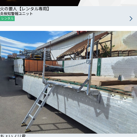
火の要人【レンタル専用】
炎検知警報ユニット
レンタル
ちょいノリ君