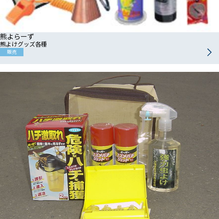
熊よらーず
熊よけグッズ各種
販売