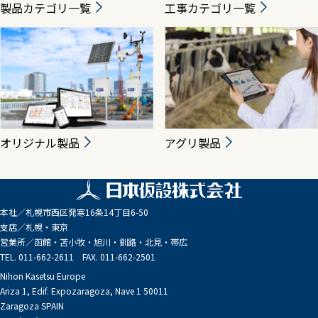
製品カテゴリ一覧
工事カテゴリ一覧
オリジナル製品
アグリ製品
本社／
札幌市西区発寒16条14丁目6-50
支店／
札幌・東京
営業所／
函館・苫小牧・旭川・釧路・北見・帯広
TEL. 011-662-2611 FAX. 011-662-2501
Nihon Kasetsu Europe
Ariza 1, Edif. Expozaragoza, Nave 1 50011
Zaragoza SPAIN