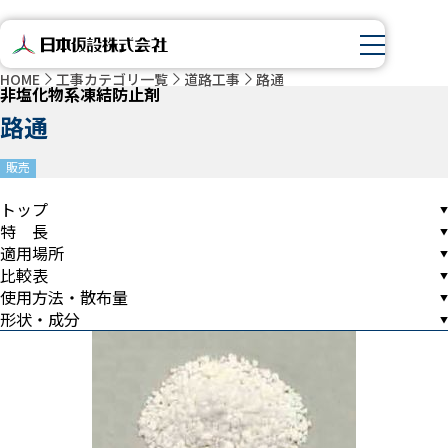
HOME
工事カテゴリ一覧
道路工事
路通
非塩化物系凍結防止剤
路通
販売
トップ
特 長
適用場所
比較表
使用方法・散布量
形状・成分