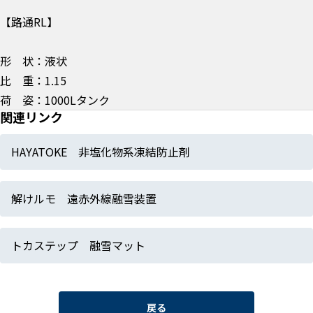
【路通RL】
形 状：液状
比 重：1.15
荷 姿：1000Lタンク
関連リンク
HAYATOKE 非塩化物系凍結防止剤
解けルモ 遠赤外線融雪装置
トカステップ 融雪マット
戻る