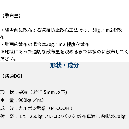
【散布量】
・降雪前に散布する凍結防止散布工法では、50g ／m2を散
布。
・計画的散布の場合は30g／m2 程度を散布。
※地域にあった適切な散布量を決めるまでは多めに散布してく
ださい。
形状・成分
【路通DG】
形 状：顆粒（ 粒径 5mm 以下)
重 量：900kg ／m3
成 分：カルボン酸系（R -COOH ）
荷 姿：１t、250kg フレコンパック 散布車渡し 袋詰め20kg