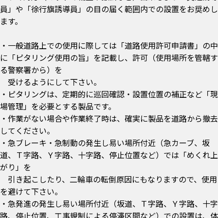
員」や「徐行旗誘導員」の目の届く範囲内での設置をお奨めし
ます。
・一般道路上での使用に際しては「道路使用許可申請書」の中
に「ピタリング使用の旨」を記載し、許可（使用場所を管轄す
る警察署から）を
受けるようにして下さい。
・ピタリングは、定期的に巡回確認・設置位置の補正など「現
場管理」を必要とする製品です。
・作業がない場合や作業終了時は、確実に製品を道路から撤去
してください。
・急ブレーキ・急制動の発生し易い場所付近（急カーブ、坂
道、Ｔ字路、Ｙ字路、十字路、停止位置など）では「めくれ上
がり」を
引き起こしたり、二輪車の転倒原因にもなりますので、使用
を避けて下さい。
・急発進の発生し易い場所付近（坂道、Ｔ字路、Ｙ字路、十字
路、停止位置、工事規制による停滞区間など）での設置は、体