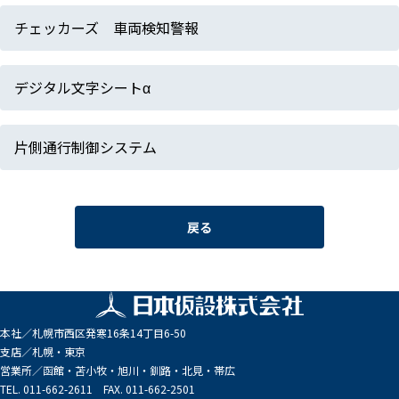
チェッカーズ 車両検知警報
デジタル文字シートα
片側通行制御システム
戻る
本社／
札幌市西区発寒16条14丁目6-50
支店／
札幌・東京
営業所／
函館・苫小牧・旭川・釧路・北見・帯広
TEL. 011-662-2611 FAX. 011-662-2501