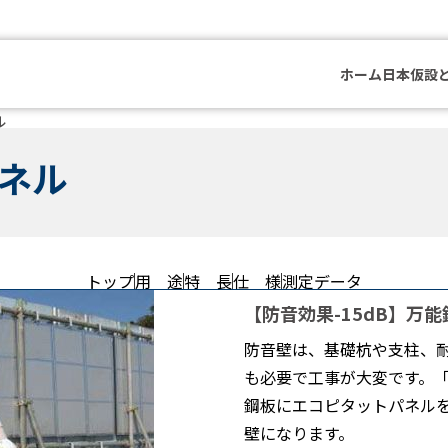
ホーム
日本仮設
ル
ネル
トップ
用 途
特 長
仕 様
測定データ
【防音効果-15dB】万
防音壁は、基礎杭や支柱、
も必要で工事が大変です。
鋼板にエコピタットパネル
壁になります。