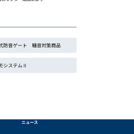
式防音ゲート 騒音対策商品
モシステムⅡ
ニュース