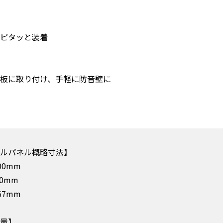
ピタッと装着
板に取り付け、手軽に防音壁に
ルパネル概略寸法】
200mm
00mm
67mm
量】