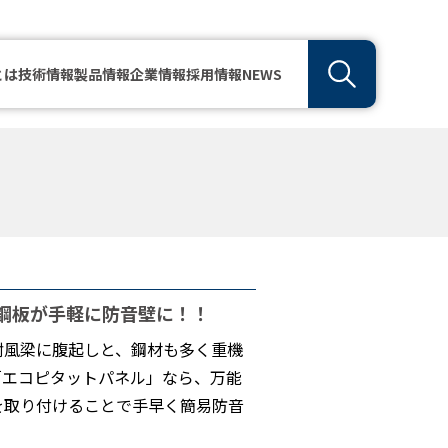
とは
技術情報
製品情報
企業情報
採用情報
NEWS
能鋼板が手軽に防音壁に！！
耐風梁に腹起しと、鋼材も多く重機
「エコピタットパネル」なら、万能
を取り付けることで手早く簡易防音