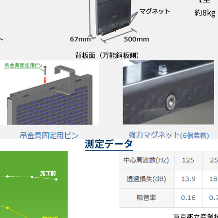
約8kg
背板面（万能鋼板側）
測定データ
東京都立産業