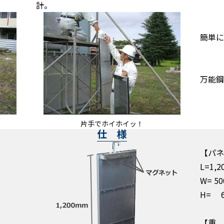
計。
簡単に
万能鋼
片手でホイホイッ！
仕 様
【パネ
L=1,
W= 5
H= 
【重 