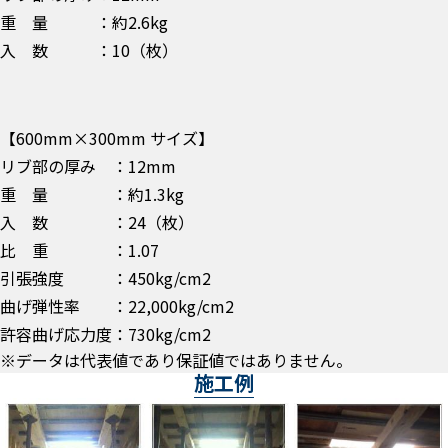
重 量 ：約2.6kg
入 数 ：10（枚）
【600mm×300mm サイズ】
リブ部の厚み ：12mm
重 量 ：約1.3kg
入 数 ：24（枚）
比 重 ：1.07
引張強度 ：450kg/cm2
曲げ弾性率 ：22,000kg/cm2
許容曲げ応力度：730kg/cm2
※データは代表値であり保証値ではありません。
施工例