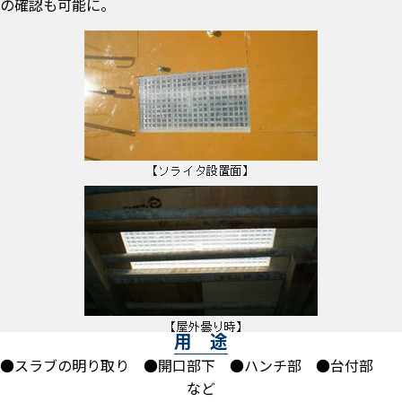
の確認も可能に。
用 途
●スラブの明り取り ●開口部下 ●ハンチ部 ●台付部
など