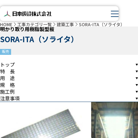
HOME
工事カテゴリ一覧
建築工事
SORA-ITA（ソライタ）
明かり取り用樹脂製型板
SORA-ITA（ソライタ）
販売
トップ
特 長
用 途
規 格
施工例
注意事項