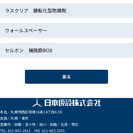
ラスクリア 錆転化型防錆剤
ウォールスペーサー
セルボン 補強筋BOX
戻る
本社／
札幌市西区発寒16条14丁目6-50
支店／
札幌・東京
営業所／
函館・苫小牧・旭川・釧路・北見・帯広
TEL. 011-662-2611 FAX. 011-662-2501