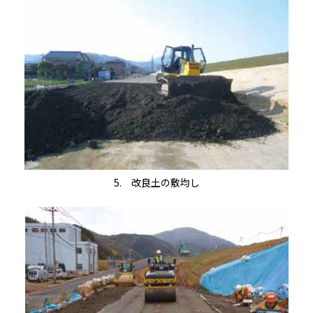
5. 改良土の敷均し