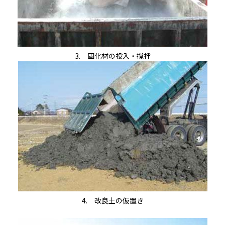
3. 固化材の投入・撹拌
4. 改良土の仮置き