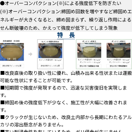
●オーバーコンパクション(※)による強度低下を防ぎたい
(※)オーバーコンパクション:締固め回数を増やすなど締固めエ
ネルギーが大きくなると、締め固まらず、繰り返し作用による
せん断破壊のため、かえって強度が低下してしまう現象
特 長
■改良直後の取り扱い性に優れ、山積み出来る性状または運搬
可能な性状にすることが可能です。
■短期間で強度が発現するので、迅速な災害復旧を実現しま
す。
■締固め後の強度低下が少なく、施工性が大幅に改善されま
す。
■クラックが生じないため、改良土内部から長期にわたるアル
カリの溶出懸念がありません。
■高い耐浸食性を有しているため、ガリ侵食が生じません。