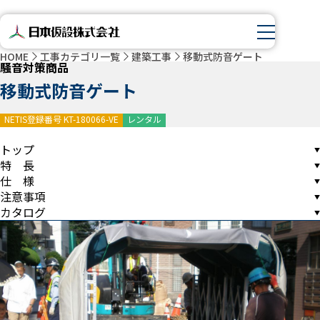
HOME
工事カテゴリ一覧
建築工事
移動式防音ゲート
騒音対策商品
移動式防音ゲート
NETIS登録番号 KT-180066-VE
レンタル
トップ
特 長
仕 様
注意事項
カタログ