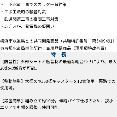
・上下水道工事でのカッター音対策
・エポ工法時の騒音対策
・鉄道関連工事の夜間工事対策
・ｺﾝﾌﾟﾚｯｻｰ、発電機の仮囲い
横浜市水道局との共同開発商品（共願特許番号：第5409491）
東京都水道局単価契約工事用登録商品（現場環境改善費）
特 長
【防音性】外部シートと吸音材の最適な組合わせにより、最大
20dbの減音が可能。
【移動簡単】大径のΦ150径キャスターを12個使用。悪路での
使用可。
【設置簡単】組み立て約10分。伸縮パイプ仕様のため、狭小
エリアでも幅を調整し使用可能。