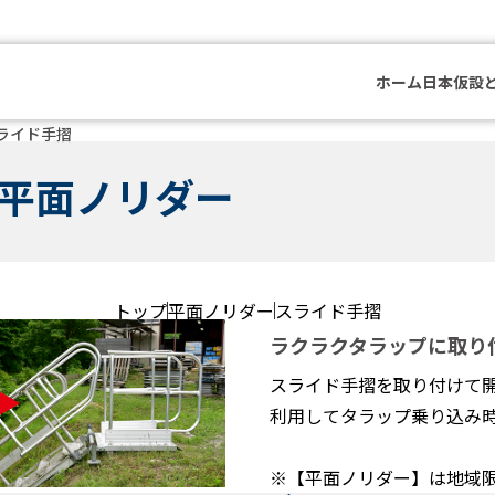
ホーム
日本仮設
ライド手摺
平面ノリダー
トップ
平面ノリダー
スライド手摺
ラクラクタラップに取り
スライド手摺を取り付けて
利用してタラップ乗り込み
※【平面ノリダー】は地域