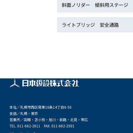
斜面ノリダー 傾斜用ステージ
ライトブリッジ 安全通路
本社／
札幌市西区発寒16条14丁目6-50
支店／
札幌・東京
営業所／
函館・苫小牧・旭川・釧路・北見・帯広
TEL. 011-662-2611 FAX. 011-662-2501