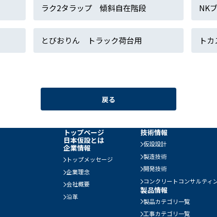
ラク2タラップ 傾斜自在階段
NK
とびおりん トラック荷台用
トカ
戻る
トップページ
技術情報
日本仮設とは
仮設設計
企業情報
製造技術
トップメッセージ
開発技術
企業理念
コンクリートコンサルティ
会社概要
製品情報
沿革
製品カテゴリ一覧
工事カテゴリ一覧