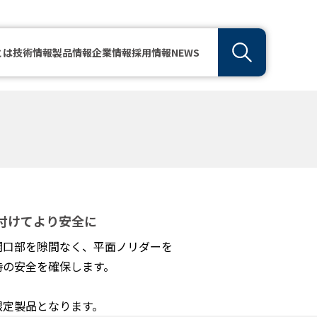
とは
技術情報
製品情報
企業情報
採用情報
NEWS
付けてより安全に
開口部を隙間なく、平面ノリダーを
時の安全を確保します。
限定製品となります。