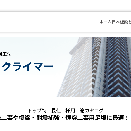
ホーム
日本仮設
場工法
トクライマー
トップ
特 長
仕 様
用 途
カタログ
修工事や橋梁・耐震補強・煙突工事用足場に最適！