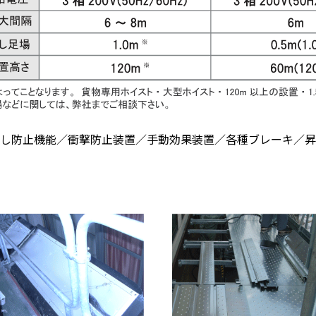
し防止機能／衝撃防止装置／手動効果装置／各種ブレーキ／昇