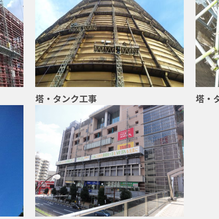
塔・タンク工事
塔・