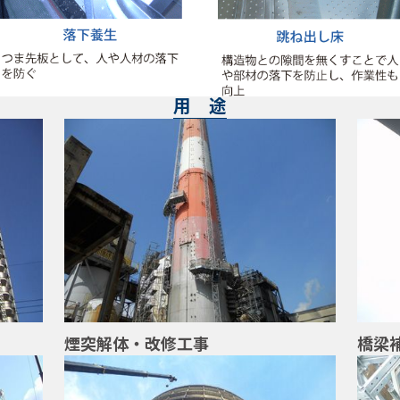
用 途
煙突解体・改修工事
橋梁