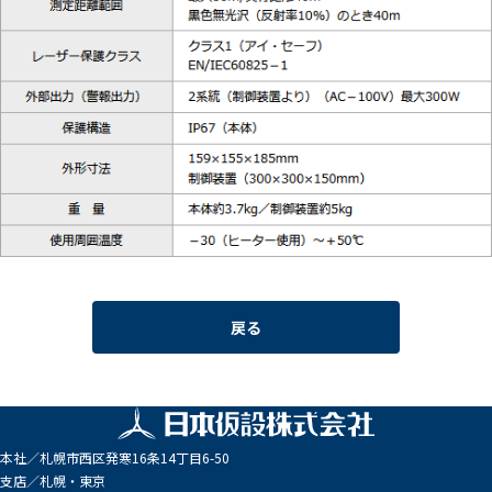
戻る
本社／
札幌市西区発寒16条14丁目6-50
支店／
札幌・東京