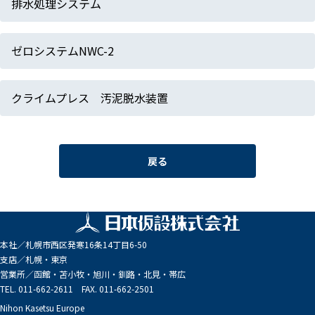
排水処理システム
ゼロシステムNWC-2
クライムプレス 汚泥脱水装置
戻る
本社／
札幌市西区発寒16条14丁目6-50
支店／
札幌・東京
営業所／
函館・苫小牧・旭川・釧路・北見・帯広
TEL. 011-662-2611 FAX. 011-662-2501
Nihon Kasetsu Europe