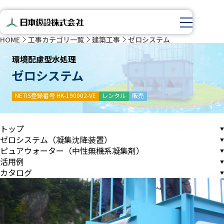
HOME
工事カテゴリ一覧
建築工事
ゼロシステム
環境配慮型水処理
ゼロシステム
NETIS登録番号 HK-190002-VE
レンタル
販売
トップ
ゼロシステム（凝集沈降装置）
ピュアウォーター（中性無機系凝集剤）
活用例
カタログ