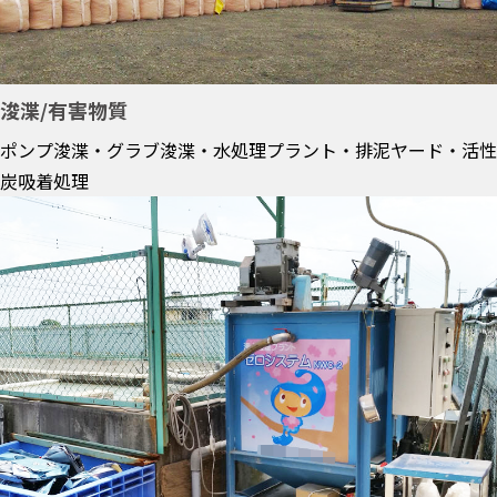
浚渫/有害物質
ポンプ浚渫・グラブ浚渫・水処理プラント・排泥ヤード・活性
炭吸着処理