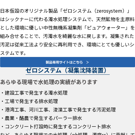
日本仮設のオリジナル製品「ゼロシステム（zerosystem）」
はシックナーに代わる濁水処理システムで、天然鉱物を主原料
とした環境に優しい中性無機系凝集剤「ピュアウォーター」を
組み合せることで、汚濁水を綺麗な水に戻します。凝集された
汚泥は従来工法より安全に再利用でき、環境にとても優しいシ
ステムです。
ゼロシステム（凝集沈降装置）
あらゆる現場で水処理の実績があります
・建設工事で発生する濁水処理
・工場で発生する排水処理
・港湾工事、河川工事、浚渫工事で発生する汚泥処理
・農業・酪農で発生するパーラー排水
・コンクリート打設時に発生するコンクリート排水
など、あらゆる現場での水処理（ph処理、濁度ss）に貢献して