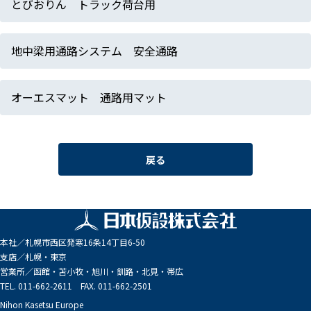
とびおりん トラック荷台用
地中梁用通路システム 安全通路
オーエスマット 通路用マット
戻る
本社／
札幌市西区発寒16条14丁目6-50
支店／
札幌・東京
営業所／
函館・苫小牧・旭川・釧路・北見・帯広
TEL. 011-662-2611 FAX. 011-662-2501
Nihon Kasetsu Europe