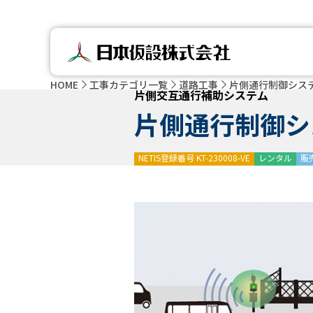
HOME
工事カテゴリ一覧
道路工事
片側通行制御シス
片側交互通行補助システム
片側通行制御シ
NETIS登録番号 KT-230008-VE
レンタル
販