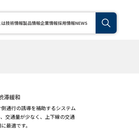
とは
技術情報
製品情報
企業情報
採用情報
NEWS
渋滞緩和
片側通行の誘導を補助するシステム
て、交通量が少なく、上下線の交通
用に最適です。