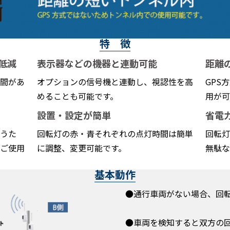
特 徴
低減
表示器などの機器と連動可能
距離
間があ
オプションの信号機と連動し、視認性を高
GPS
めることも可能です。
用が可
設置・設定が簡単
省電
うた
回転灯の赤・青それぞれの点灯時間は簡単
回転灯
ご使用
に調整、変更可能です。
無駄な
基本動作
●通行車両がない場合、回
●車両を検知すると双方の