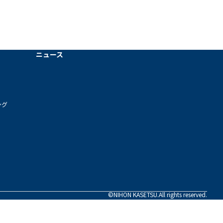
ニュース
ング
©NIHON KASETSU.All rights reserved.