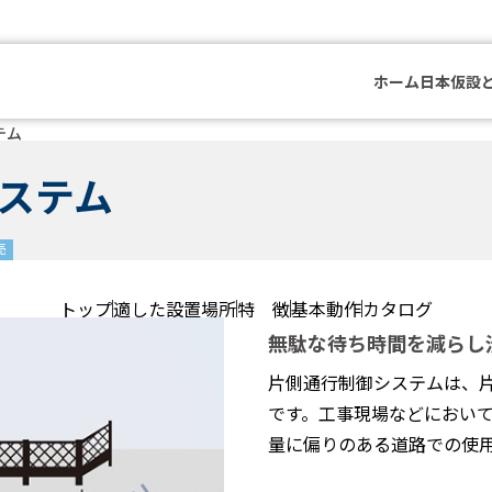
ホーム
日本仮設
テム
ステム
売
トップ
適した設置場所
特 徴
基本動作
カタログ
無駄な待ち時間を減らし
片側通行制御システムは、
です。工事現場などにおい
量に偏りのある道路での使