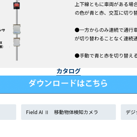
上下線ともに車両がある場
の色が青と赤、交互に切り
●一方からのみ連続で通行
が切り替わることなく連続
●手動で青と赤を切り替え
カタログ
Field AI Ⅱ 移動物体検知カメラ
デジ