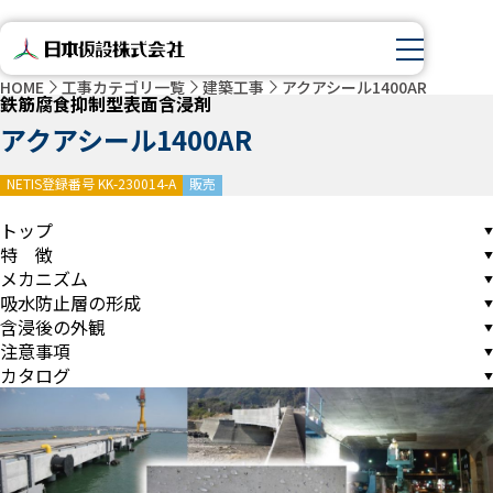
HOME
工事カテゴリ一覧
建築工事
アクアシール1400AR
鉄筋腐食抑制型表面含浸剤
アクアシール1400AR
NETIS登録番号 KK-230014-A
販売
トップ
特 徴
メカニズム
吸水防止層の形成
含浸後の外観
注意事項
カタログ