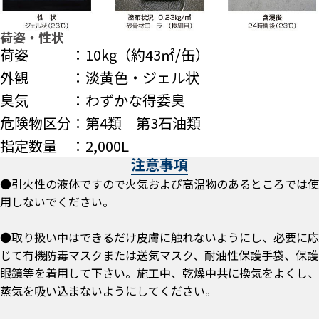
荷姿・性状
荷姿 ：10kg（約43㎡/缶）
外観 ：淡黄色・ジェル状
臭気 ：わずかな得委臭
危険物区分：第4類 第3石油類
指定数量 ：2,000L
注意事項
●引火性の液体ですので火気および高温物のあるところでは使
用しないでください。
●取り扱い中はできるだけ皮膚に触れないようにし、必要に応
じて有機防毒マスクまたは送気マスク、耐油性保護手袋、保護
眼鏡等を着用して下さい。施工中、乾燥中共に換気をよくし、
蒸気を吸い込まないようにしてください。