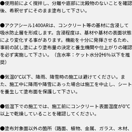
●使用前によく撹拌し、分離や底部に沈殿物のないことを確認
後、希釈せずにそのまま塗布して下さい。
●アクアシール1400ARは、コンクリート等の基材に含浸して
吸水防止層を形成します。含浸程度は、基材や基材の表面状態
により変化する事があります。機能を十分に発揮させるため、
事前の試し塗により塗布量の決定と養生機関や仕上がりの確認
を必ず実施して下さい。（含水率：ケット水分計6％以下を推
奨）
●気温0℃以下、降雨、降雪時の施工は避けてください。ま
た、施工中に降雨や降雪にあった場合は施工を中止し、シート
を養生して塗布面を保護して下さい。
●低温下での施工では、施工前にコンクリート表面温度が0℃
以上で乾燥していることを確認してください。
●塗布対象面以外の箇所（路面、植物、金属、ガラス、木材、