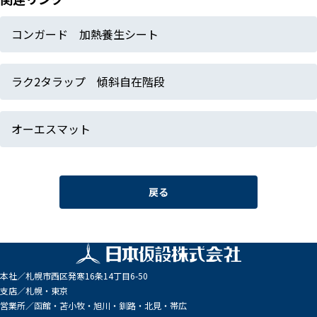
コンガード 加熱養生シート
ラク2タラップ 傾斜自在階段
オーエスマット
戻る
本社／
札幌市西区発寒16条14丁目6-50
支店／
札幌・東京
営業所／
函館・苫小牧・旭川・釧路・北見・帯広