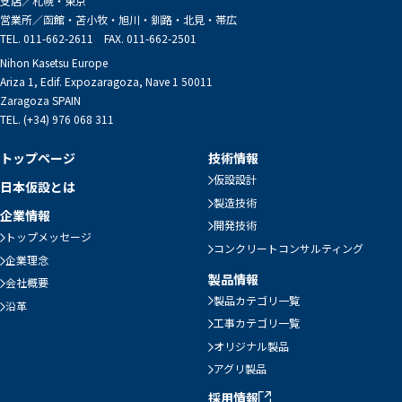
支店／
札幌・東京
営業所／
函館・苫小牧・旭川・釧路・北見・帯広
TEL. 011-662-2611 FAX. 011-662-2501
Nihon Kasetsu Europe
Ariza 1, Edif. Expozaragoza, Nave 1 50011
Zaragoza SPAIN
TEL. (+34) 976 068 311
トップページ
技術情報
仮設設計
日本仮設とは
製造技術
企業情報
開発技術
トップメッセージ
コンクリートコンサルティング
企業理念
製品情報
会社概要
製品カテゴリ一覧
沿革
工事カテゴリ一覧
オリジナル製品
アグリ製品
採用情報