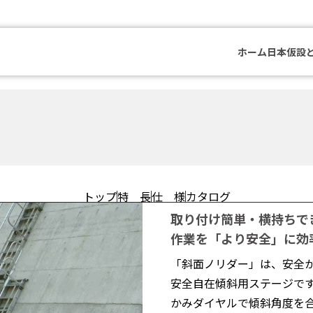
ホーム
日本仮設
トップ
特 長
仕 様
カタログ
取り付け簡単・横持ちで
作業を「より安全」に効率
「斜面ノリダー」は、安全
安全自在傾斜用ステージです
かみダイヤルで傾斜角度を合わ