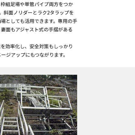
、枠組足場や単管パイプ両方をつか
㎜兼用。斜面ノリダーとラク2タラップを
踊場としても活用できます。専用の手
。妻面もアジャスト式の手摺がある
。
業を効率化し、安全対策もしっかり
メージアップにもつながります。