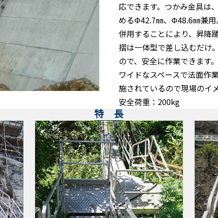
応できます。つかみ金具は
めるΦ42.7㎜、Φ48.6
併用することにより、昇降
摺は一体型で差し込むだけ
ので、安全に作業できます
ワイドなスペースで法面作
施されているので現場のイ
安全荷重：200kg
特 長