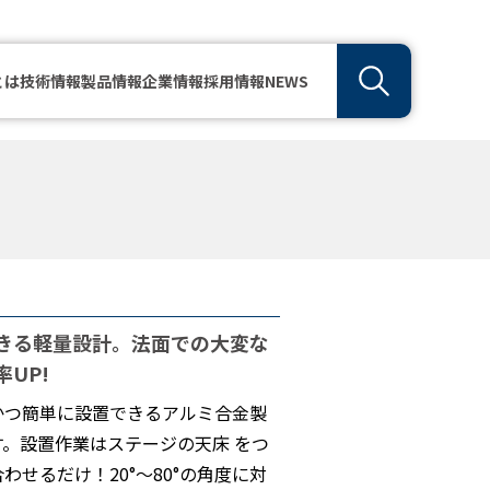
とは
技術情報
製品情報
企業情報
採用情報
NEWS
きる軽量設計。法面での大変な
UP!
かつ簡単に設置できるアルミ合金製
。設置作業はステージの天床 をつ
せるだけ！20°～80°の角度に対