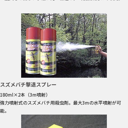
スズメバチ撃退スプレー
180ml×2本（3m噴射）
強力噴射式のスズメバチ用殺虫剤。最大3mの水平噴射が可
能。