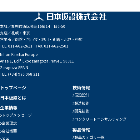
本社／
札幌市西区発寒16条14丁目6-50
支店／
札幌・東京
営業所／
函館・苫小牧・旭川・釧路・北見・帯広
TEL. 011-662-2611 FAX. 011-662-2501
Nihon Kasetsu Europe
Ariza 1, Edif. Expozaragoza, Nave 1 50011
Zaragoza SPAIN
TEL. (+34) 976 068 311
トップページ
技術情報
仮設設計
日本仮設とは
製造技術
企業情報
開発技術
トップメッセージ
コンクリートコンサルティング
企業理念
製品情報
会社概要
製品カテゴリ一覧
沿革