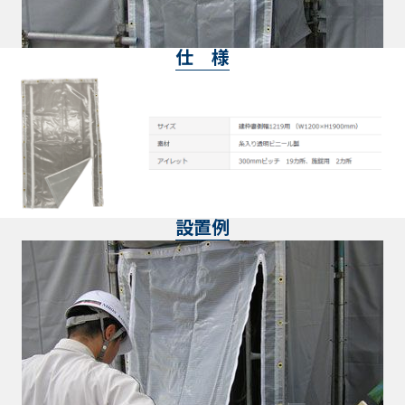
仕 様
設置例