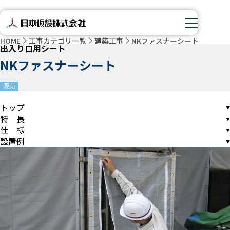
HOME
工事カテゴリ一覧
建築工事
NKファスナーシート
出入り口用シート
NKファスナーシート
販売
トップ
特 長
仕 様
設置例