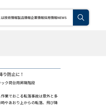
とは
技術情報
製品情報
企業情報
採用情報
NEWS
降り防止に！
ラック荷台用昇降階段
し作業でおこる転落事故は意外と多
降時やあおり上からの転落、飛び降