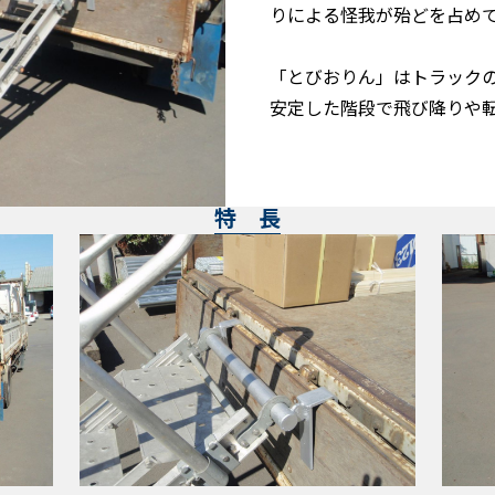
りによる怪我が殆どを占め
「とびおりん」はトラック
安定した階段で飛び降りや
特 長