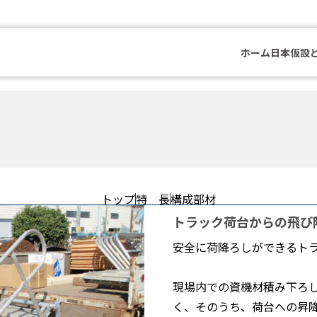
ホーム
日本仮設
トップ
特 長
構成部材
トラック荷台からの飛び
安全に荷降ろしができるト
現場内での資機材積み下ろ
く、そのうち、荷台への昇