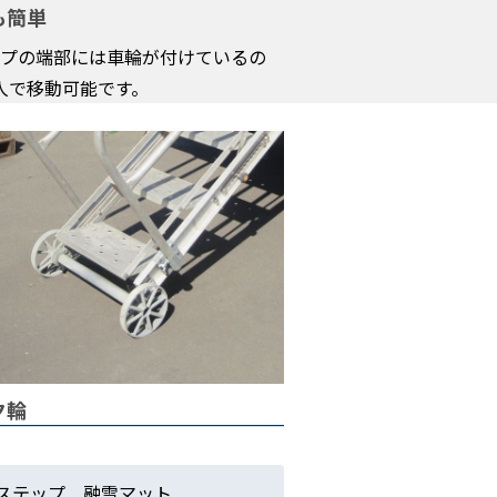
も簡単
プの端部には車輪が付けているの
人で移動可能です。
ク輪
ステップ 融雪マット