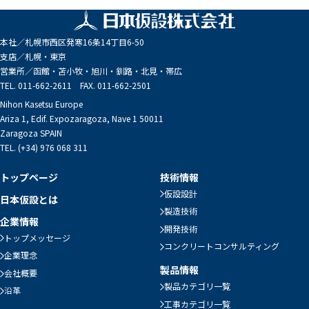
本社／
札幌市西区発寒16条14丁目6-50
支店／
札幌・東京
営業所／
函館・苫小牧・旭川・釧路・北見・帯広
TEL. 011-662-2611 FAX. 011-662-2501
Nihon Kasetsu Europe
Ariza 1, Edif. Expozaragoza, Nave 1 50011
Zaragoza SPAIN
TEL. (+34) 976 068 311
トップページ
技術情報
仮設設計
日本仮設とは
製造技術
企業情報
開発技術
トップメッセージ
コンクリートコンサルティング
企業理念
製品情報
会社概要
製品カテゴリ一覧
沿革
工事カテゴリ一覧