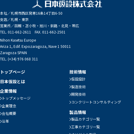
本社／
札幌市西区発寒16条14丁目6-50
支店／
札幌・東京
営業所／
函館・苫小牧・旭川・釧路・北見・帯広
TEL. 011-662-2611 FAX. 011-662-2501
Nihon Kasetsu Europe
Ariza 1, Edif. Expozaragoza, Nave 1 50011
Zaragoza SPAIN
TEL. (+34) 976 068 311
トップページ
技術情報
仮設設計
日本仮設とは
製造技術
企業情報
開発技術
トップメッセージ
コンクリートコンサルティング
企業理念
製品情報
会社概要
製品カテゴリ一覧
沿革
工事カテゴリ一覧