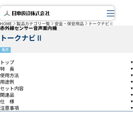
HOME
製品カテゴリ一覧
安全・保安用品
トークナビⅡ
赤外線センサー音声案内機
トークナビⅡ
販売
トップ
特 長
使用方法
用途例
セット内容
関連品
仕 様
注意事項