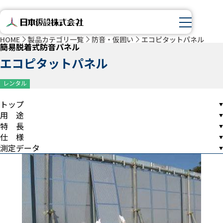
HOME
製品カテゴリ一覧
防音・仮囲い
エコピタットパネル
簡易脱着式防音パネル
エコピタットパネル
レンタル
トップ
用 途
特 長
仕 様
測定データ