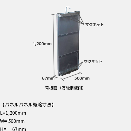
背板面（万能鋼板側）
【パネルパネル概略寸法】
L=1,200mm
W= 500mm
H= 67mm