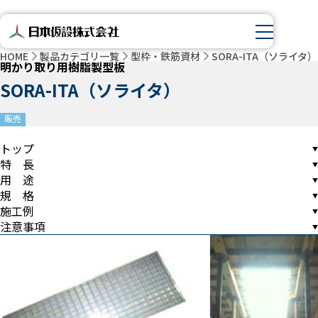
HOME
製品カテゴリ一覧
型枠・鉄筋資材
SORA-ITA（ソライタ）
明かり取り用樹脂製型板
SORA-ITA（ソライタ）
販売
トップ
特 長
用 途
規 格
施工例
注意事項