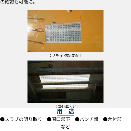
の確認も可能に。
用 途
●スラブの明り取り ●開口部下 ●ハンチ部 ●台付部
など