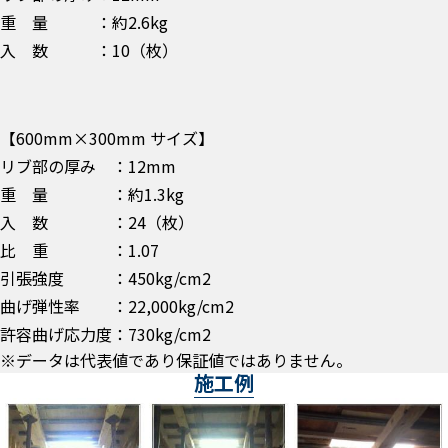
重 量 ：約2.6kg
入 数 ：10（枚）
【600mm×300mm サイズ】
リブ部の厚み ：12mm
重 量 ：約1.3kg
入 数 ：24（枚）
比 重 ：1.07
引張強度 ：450kg/cm2
曲げ弾性率 ：22,000kg/cm2
許容曲げ応力度：730kg/cm2
※データは代表値であり保証値ではありません。
施工例