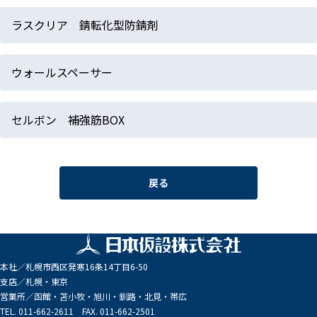
ラスクリア 錆転化型防錆剤
ウォールスペーサー
セルボン 補強筋BOX
戻る
本社／
札幌市西区発寒16条14丁目6-50
支店／
札幌・東京
営業所／
函館・苫小牧・旭川・釧路・北見・帯広
TEL. 011-662-2611 FAX. 011-662-2501