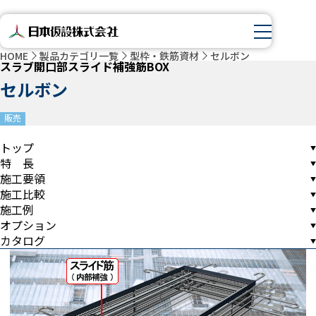
HOME
製品カテゴリ一覧
型枠・鉄筋資材
セルボン
スラブ開口部スライド補強筋BOX
セルボン
販売
トップ
特 長
施工要領
施工比較
施工例
オプション
カタログ