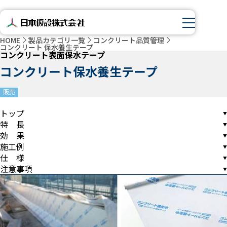
HOME
製品カテゴリ一覧
コンクリート品質管理
コンクリート 保水養生テープ
コンクリート表面保水テープ
コンクリート保水養生テープ
販売
トップ
特 長
効 果
施工例
仕 様
注意事項