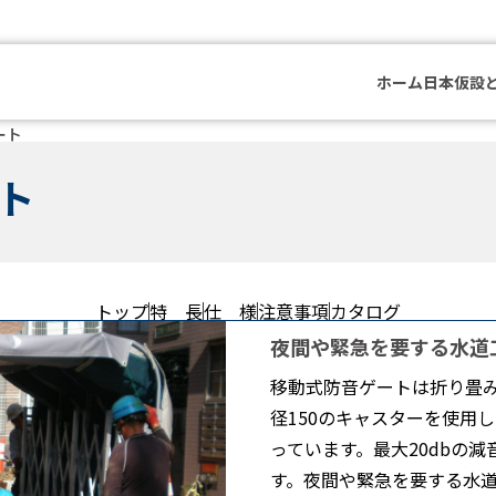
ホーム
日本仮設
ート
ト
トップ
特 長
仕 様
注意事項
カタログ
夜間や緊急を要する水道
移動式防音ゲートは折り畳み
径150のキャスターを使用
っています。最大20dbの
す。夜間や緊急を要する水