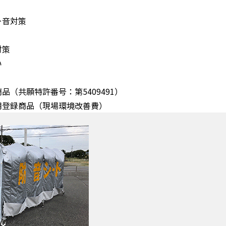
ー音対策
対策
い
（共願特許番号：第5409491）
用登録商品（現場環境改善費）