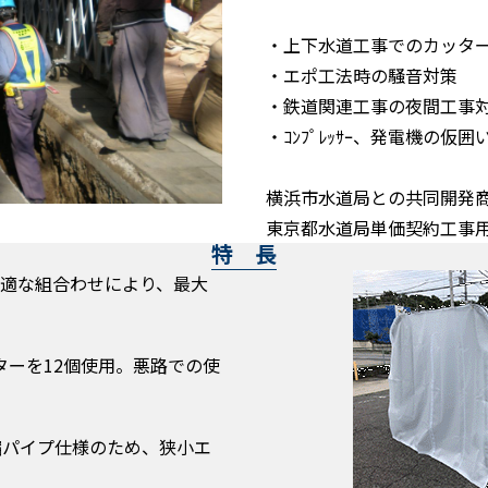
・上下水道工事でのカッタ
・エポ工法時の騒音対策
・鉄道関連工事の夜間工事
・ｺﾝﾌﾟﾚｯｻｰ、発電機の仮囲
横浜市水道局との共同開発商品
東京都水道局単価契約工事
特 長
適な組合わせにより、最大
ターを12個使用。悪路での使
縮パイプ仕様のため、狭小エ