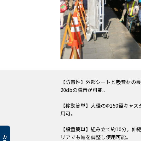
【防音性】外部シートと吸音材の最
20dbの減音が可能。
【移動簡単】大径のΦ150径キャス
用可。
【設置簡単】組み立て約10分。伸
リアでも幅を調整し使用可能。