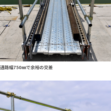
通路幅750㎜で余裕の交差