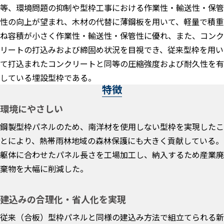
等、環境問題の抑制や型枠工事における作業性・輸送性・保管
性の向上が望まれ、木材の代替に薄鋼板を用いて、軽量で積重
ね容積が小さく作業性・輸送性・保管性に優れ、また、コンク
リートの打込みおよび締固め状況を目視でき、従来型枠を用い
て打込まれたコンクリートと同等の圧縮強度および耐久性を有
している埋設型枠である。
特徴
環境にやさしい
鋼製型枠パネルのため、南洋材を使用しない型枠を実現したこ
とにより、熱帯雨林地域の森林保護にも大きく貢献している。
躯体に合わせたパネル長さを工場加工し、納入するため産業廃
棄物を大幅に削減した。
建込みの合理化・省人化を実現
従来（合板）型枠パネルと同様の建込み方法で組立てられる新