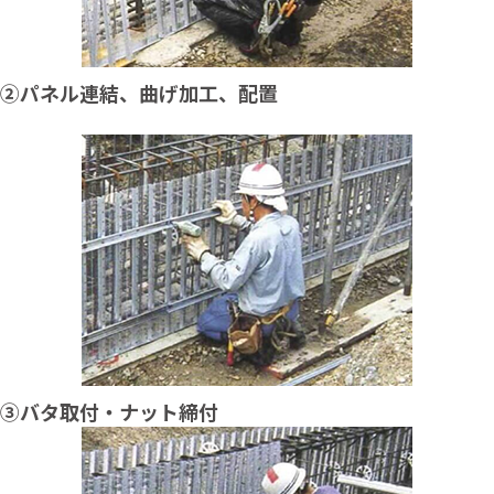
②パネル連結、曲げ加工、配置
➂バタ取付・ナット締付