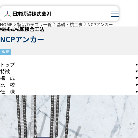
HOME
製品カテゴリ一覧
基礎・杭工事
NCPアンカー
機械式杭頭接合工法
NCPアンカー
販売
トップ
特徴
構 成
比 較
仕 様