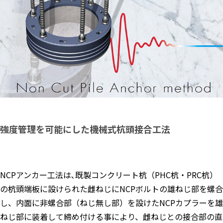
強度管理を可能にした機械式杭頭接合工法
NCPアンカー工法は､既製コンクリート杭（PHC杭・PRC杭）
の杭頭端板に設けられた雌ねじにNCPボルトの雄ねじ部を螺合
し、内面に非螺合部（ねじ無し部）を設けたNCPカプラーを雄
ねじ部に装着して締め付ける事により、雌ねじとの接合部の直