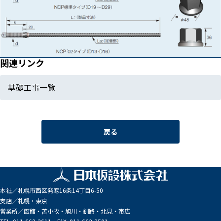
関連リンク
基礎工事一覧
戻る
本社／
札幌市西区発寒16条14丁目6-50
支店／
札幌・東京
営業所／
函館・苫小牧・旭川・釧路・北見・帯広