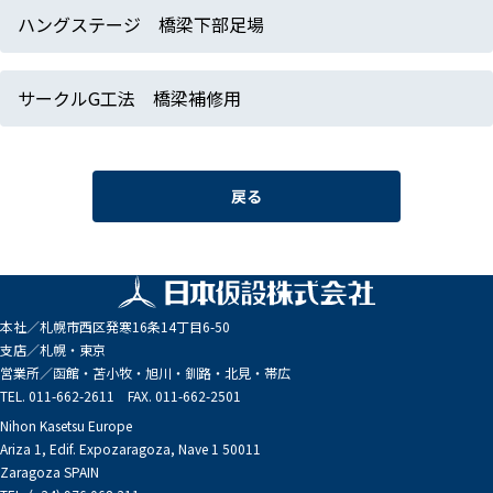
ハングステージ 橋梁下部足場
サークルG工法 橋梁補修用
戻る
本社／
札幌市西区発寒16条14丁目6-50
支店／
札幌・東京
営業所／
函館・苫小牧・旭川・釧路・北見・帯広
TEL. 011-662-2611 FAX. 011-662-2501
Nihon Kasetsu Europe
Ariza 1, Edif. Expozaragoza, Nave 1 50011
Zaragoza SPAIN