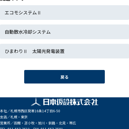
エコモシステムⅡ
自動散水冷却システム
ひまわりⅡ 太陽光発電装置
戻る
本社／
札幌市西区発寒16条14丁目6-50
支店／
札幌・東京
営業所／
函館・苫小牧・旭川・釧路・北見・帯広
TEL. 011-662-2611 FAX. 011-662-2501