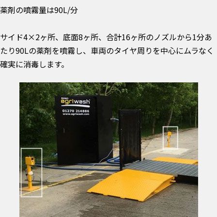
薬剤の噴霧量は90L/分
サイド4×2ヶ所、底面8ヶ所、合計16ヶ所のノズルから1分あ
たり90Lの薬剤を噴霧し、車両のタイヤ周りを中心にムラなく
確実に消毒します。