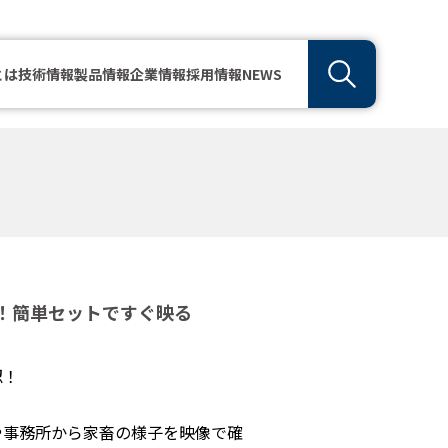
とは
技術情報
製品情報
企業情報
採用情報
NEWS
！簡単セットですぐ映る
認！
や事務所から家畜の様子を映像で確