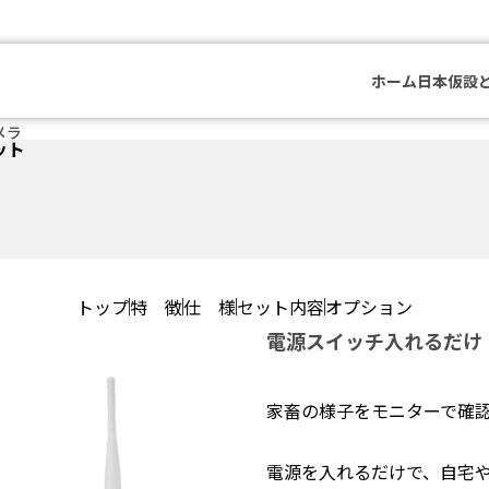
ホーム
日本仮設
メラ
ット
トップ
特 徴
仕 様
セット内容
オプション
電源スイッチ入れるだけ
家畜の様子をモニターで確
電源を入れるだけで、自宅