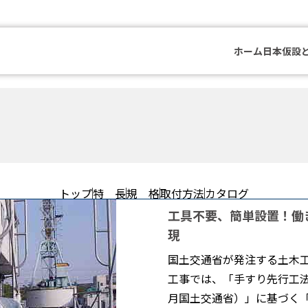
ホーム
日本仮設
トップ
特 長
規 格
取付方法
カタログ
工具不要、簡単設置！働
現
国土交通省が発注する土木
工事では、「手すり先行工法
月国土交通省）」に基づく