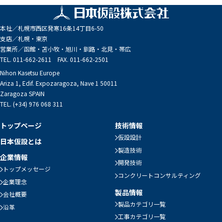
本社／
札幌市西区発寒16条14丁目6-50
支店／
札幌・東京
営業所／
函館・苫小牧・旭川・釧路・北見・帯広
TEL. 011-662-2611 FAX. 011-662-2501
Nihon Kasetsu Europe
Ariza 1, Edif. Expozaragoza, Nave 1 50011
Zaragoza SPAIN
TEL. (+34) 976 068 311
トップページ
技術情報
仮設設計
日本仮設とは
製造技術
企業情報
開発技術
トップメッセージ
コンクリートコンサルティング
企業理念
製品情報
会社概要
製品カテゴリ一覧
沿革
工事カテゴリ一覧