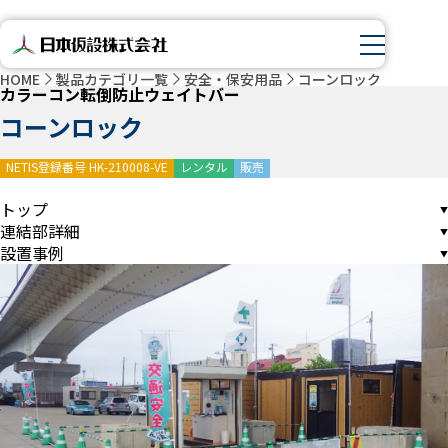
HOME
製品カテゴリ一覧
安全・保安用品
コーンロック
カラーコン転倒防止ウェイトバー
コーンロック
NETIS登録番号 HK-210008-VE
レンタル
販売
トップ
連結部詳細
設置事例